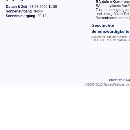
RÃ¸dekro Kommune
SÃ¸nderjyllands Amt/
Datum & Zeit
08.08.2026 11:39
Zusammenlegung der 
Sonnenaufgang
04:44
und dem größten Teil 
Sonnenuntergang
20:12
Riesenkommune mit Z
Geschichte
Sehenswürdigkeite
Basierend auf dem Artikel
GNU Free Documentation Li
Startseite
>
Dä
©2007-2013 ReiseWeltAtla