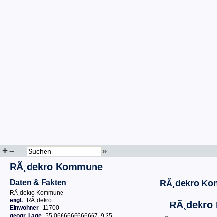
+
–
»
RÃ¸dekro Kommune
Daten & Fakten
RÃ¸dekro K
RÃ¸dekro Kommune
engl.
RÃ¸dekro
RÃ¸dekro
Einwohner
11700
geogr. Lage
55.0666666666667, 9.35