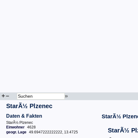
+
–
»
StarÃ½ Plzenec
Daten & Fakten
StarÃ½ Plzen
StarÃ½ Plzenec
Einwohner
4628
StarÃ½ Pl
geogr. Lage
49.6947222222222, 13.4725