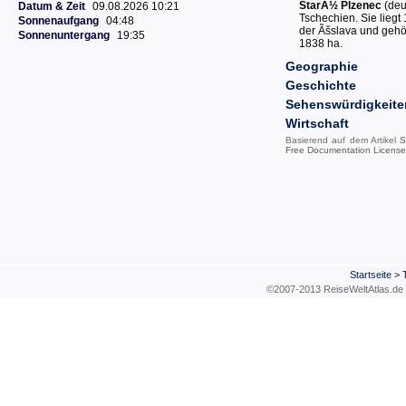
StarÃ½ Plzenec
(deu
Datum & Zeit
09.08.2026 10:21
Tschechien. Sie liegt
Sonnenaufgang
04:48
der Ãšslava und gehör
Sonnenuntergang
19:35
1838 ha.
Geographie
Geschichte
Sehenswürdigkeite
Wirtschaft
Basierend auf dem Artikel
S
Free Documentation License
Startseite
>
©2007-2013 ReiseWeltAtla