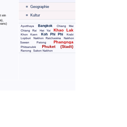
≡ Geographie
≡ Kultur
t ein
a),
eans)
Bangkok
Ayutthaya
Chiang Mai
Khao Lak
Chiang Rai
Hat Yai
Koh Phi Phi
Khon Kaen
Krabi
Lopburi
Nakhon Ratchasima
Nakhon
Phangnga
Sawan
Patong
Phuket (Stadt)
Phitsanulok
Ranong
Sakon Nakhon