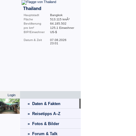
Thailand
Hauptstadt
Bangkok
Fläche
513.115 kmÂ²
Bevölkerung
64.185.502
pro km²
125,1 Einwohner
BIP/Einwohner
US-$
Datum & Zeit
07.08.2026
23:01
Login
« Daten & Fakten
» Reisetipps A–Z
» Fotos & Bilder
» Forum & Talk