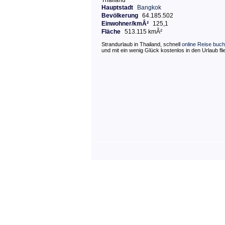
Thailand
Hauptstadt
Bangkok
Bevölkerung
64.185.502
Einwohner/kmÂ²
125,1
Fläche
513.115 kmÂ²
Strandurlaub in Thailand, schnell
online Reise buc
und mit ein wenig Glück kostenlos in den Urlaub fli