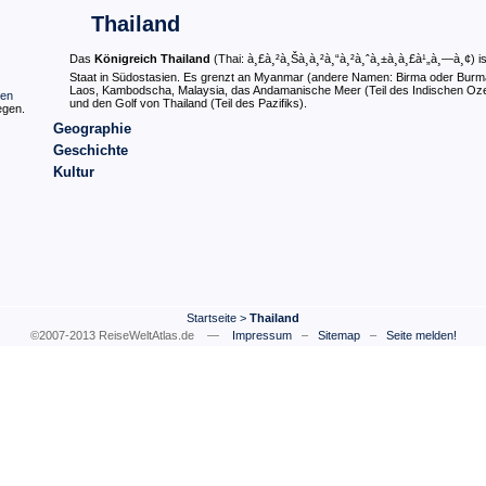
Thailand
Das
Königreich Thailand
(Thai: à¸£à¸²à¸Šà¸­à¸²à¸“à¸²à¸ˆà¸±à¸à¸£à¹„à¸—à¸¢) is
Staat in Südostasien. Es grenzt an Myanmar (andere Namen: Birma oder Burm
Laos, Kambodscha, Malaysia, das Andamanische Meer (Teil des Indischen Oz
hen
und den Golf von Thailand (Teil des Pazifiks).
egen.
Geographie
Geschichte
Kultur
Startseite
>
Thailand
©2007-2013 ReiseWeltAtlas.de —
Impressum
–
Sitemap
–
Seite melden!