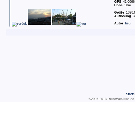
GPS
41,00668
Höhe
50m
Größe
1828,9
Auflösung
3
Autor
heu
Starts
©2007-2013 ReiseWeltAtla