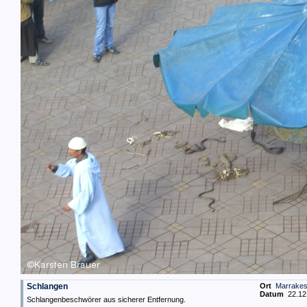
Schlangen
Ort
Marrake
Datum
22.12.
Schlangenbeschwörer aus sicherer Entfernung.