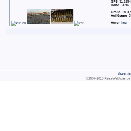
GPS
31,62541
Höhe
512m
Größe
1831,5
Auflösung
3
Autor
heu
Startseit
©2007-2013 ReiseWeltAtla