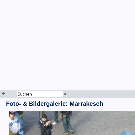
+
–
»
Foto- & Bildergalerie: Marrakesch