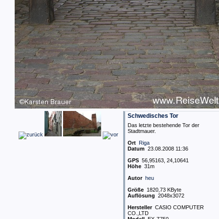
Schwedisches Tor
Das letzte bestehende Tor der
Stadtmauer.
Ort
Riga
Datum
23.08.2008 11:36
GPS
56,95163, 24,10641
Höhe
31m
Autor
heu
Größe
1820,73 KByte
Auflösung
2048x3072
Hersteller
CASIO COMPUTER
CO.,LTD