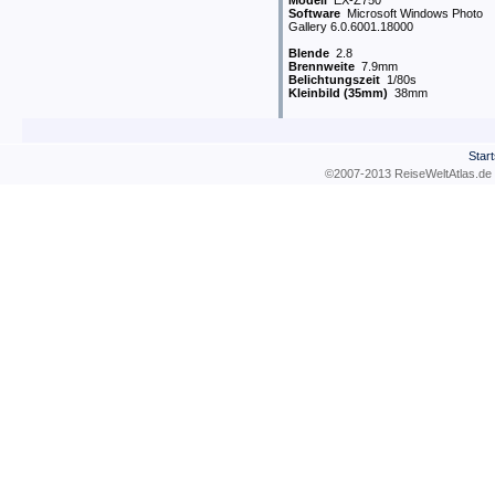
Modell
EX-Z750
Software
Microsoft Windows Photo
Gallery 6.0.6001.18000
Blende
2.8
Brennweite
7.9mm
Belichtungszeit
1/80s
Kleinbild (35mm)
38mm
Start
©2007-2013 ReiseWeltAtla