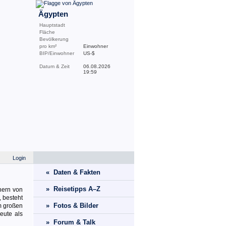
Ägypten
Hauptstadt
Fläche
Bevölkerung
pro km²
Einwohner
BIP/Einwohner
US-$
Datum & Zeit
06.08.2026
19:59
Login
« Daten & Fakten
» Reisetipps A–Z
hern von
, besteht
» Fotos & Bilder
im großen
eute als
» Forum & Talk