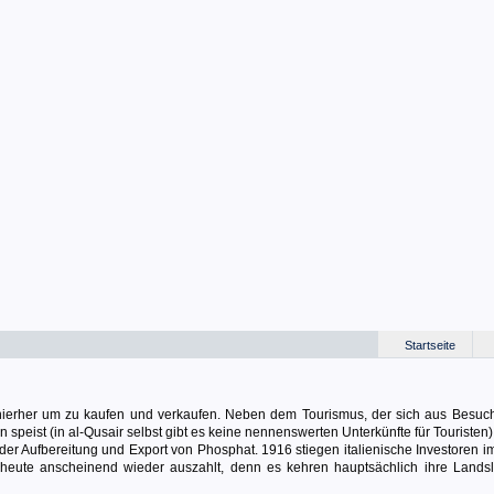
Startseite
erher um zu kaufen und verkaufen. Neben dem Tourismus, der sich aus Besuc
speist (in al-Qusair selbst gibt es keine nennenswerten Unterkünfte für Touristen)
 der Aufbereitung und Export von Phosphat. 1916 stiegen italienische Investoren 
h heute anscheinend wieder auszahlt, denn es kehren hauptsächlich ihre Landsl