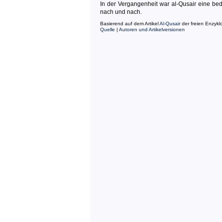
In der Vergangenheit war al-Qusair eine bed
nach und nach.
Basierend auf dem Artikel
Al-Qusair
der freien Enzyk
Quelle
|
Autoren und Artikelversionen