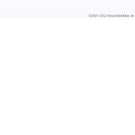
©2007-2013 ReiseWeltAtla