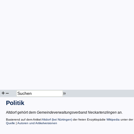
+
–
»
Politik
Altdorf gehört dem
Gemeindeverwaltungsverband Neckartenzlingen
an.
Basierend auf dem Artikel
Altdorf (bei Nürtingen)
der freien Enzyklopädie
Wikipedia
unter der
Quelle
|
Autoren und Artikelversionen