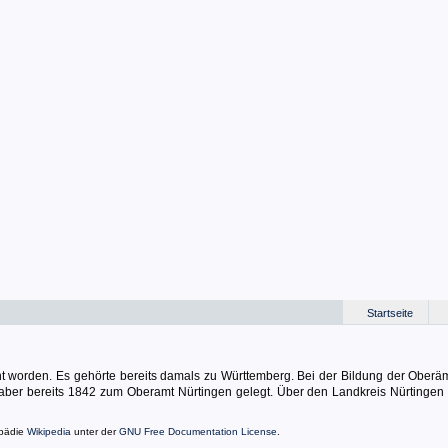
Startseite
hnt worden. Es gehörte bereits damals zu Württemberg. Bei der Bildung der Oberä
ber bereits 1842 zum Oberamt Nürtingen gelegt. Über den Landkreis Nürtingen
opädie
Wikipedia
unter der
GNU Free Documentation License
.