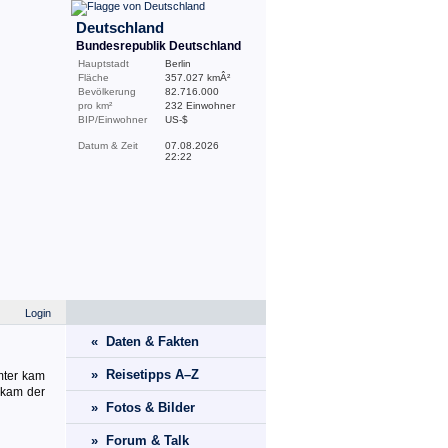
Deutschland
Bundesrepublik Deutschland
Hauptstadt
Berlin
Fläche
357.027 kmÂ²
Bevölkerung
82.716.000
pro km²
232 Einwohner
BIP/Einwohner
US-$
Datum & Zeit
07.08.2026
22:22
Login
« Daten & Fakten
» Reisetipps A–Z
mter kam
 kam der
» Fotos & Bilder
» Forum & Talk