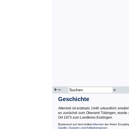
+
–
»
Geschichte
Altenriet ist erstmals 1446 urkundlich erwä
es zunächst zum Oberamt Tübingen, wurde a
Ort 1973 zum Landkreis Esslingen.
Basierend auf dem Artikel
Altenriet
der freien Enzykl
Quelle
|
Autoren und Artikelversionen