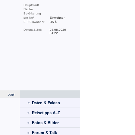
Hauptstadt
Fläche
Bevölkerung
pro km²
Einwohner
BIP/Einwohner
US-$
Datum & Zeit
08.08.2026
04:22
Login
« Daten & Fakten
» Reisetipps A–Z
» Fotos & Bilder
» Forum & Talk