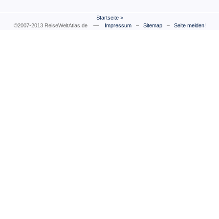
Startseite
>
©2007-2013 ReiseWeltAtlas.de —
Impressum
–
Sitemap
–
Seite melden!