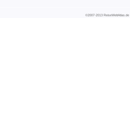
©2007-2013 ReiseWeltAtla