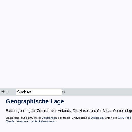
+
–
»
Geographische Lage
Badbergen liegt im Zentrum des Artlands. Die Hase durchfließt das Gemeinde
Basierend auf dem Artikel
Badbergen
der freien Enzyklopädie
Wikipedia
unter der
GNU Free 
Quelle
|
Autoren und Artikelversionen