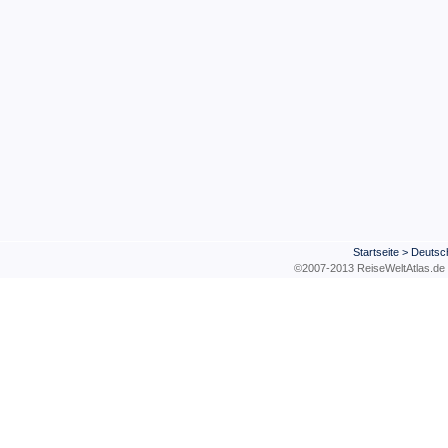
Startseite
>
Deutsc
©2007-2013 ReiseWeltAtla