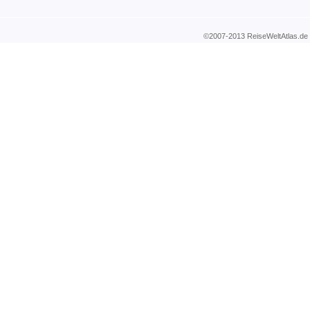
©2007-2013 ReiseWeltAtla