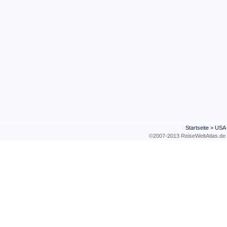
Startseite
>
USA
©2007-2013 ReiseWeltAtla