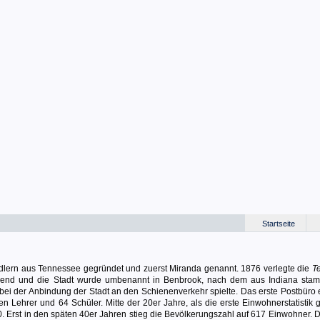
Startseite
dlern aus Tennessee gegründet und zuerst Miranda genannt. 1876 verlegte die
T
gend und die Stadt wurde umbenannt in Benbrook, nach dem aus Indiana st
bei der Anbindung der Stadt an den Schienenverkehr spielte. Das erste Postbüro e
en Lehrer und 64 Schüler. Mitte der 20er Jahre, als die erste Einwohnerstatistik
. Erst in den späten 40er Jahren stieg die Bevölkerungszahl auf 617 Einwohner. D