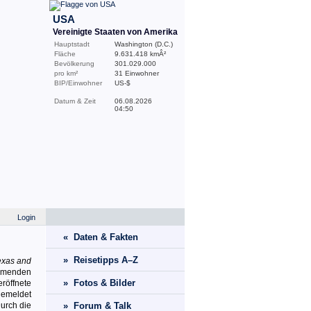
USA
Vereinigte Staaten von Amerika
Hauptstadt
Washington (D.C.)
Fläche
9.631.418 kmÂ²
Bevölkerung
301.029.000
pro km²
31 Einwohner
BIP/Einwohner
US-$
Datum & Zeit
06.08.2026
04:50
Login
« Daten & Fakten
» Reisetipps A–Z
exas and
ammenden
» Fotos & Bilder
röffnete
 gemeldet
urch die
» Forum & Talk