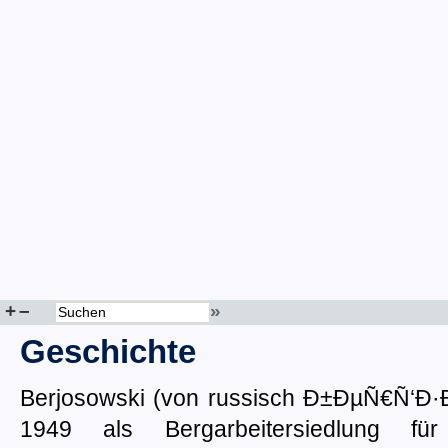
+
–
»
Geschichte
Berjosowski (von russisch Ð±ÐµÑ€Ñ‘Ð·Ð°
1949 als Bergarbeitersiedlung f