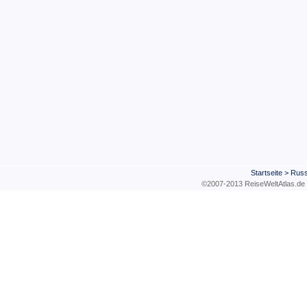
Startseite
>
Russ
©2007-2013 ReiseWeltAtla