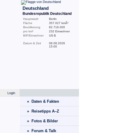
Deutschland
Bundesrepublik Deutschland
Hauptstadt
Berlin
Fläche
357.027 kmÂ²
Bevölkerung
82.716.000
pro km²
232 Einwohner
BIP/Einwohner
US-$
Datum & Zeit
08.08.2026
15:00
Login
« Daten & Fakten
» Reisetipps A–Z
» Fotos & Bilder
» Forum & Talk