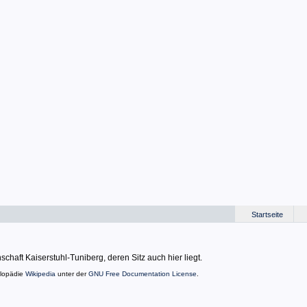
Startseite
aft Kaiserstuhl-Tuniberg, deren Sitz auch hier liegt.
klopädie
Wikipedia
unter der
GNU Free Documentation License
.