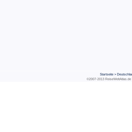
Startseite
>
Deutschla
©2007-2013 ReiseWeltAtla