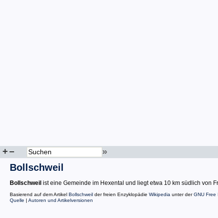
+
–
»
Bollschweil
Bollschweil
ist eine Gemeinde im Hexental und liegt etwa 10 km südlich von F
Basierend auf dem Artikel
Bollschweil
der freien Enzyklopädie
Wikipedia
unter der
GNU Free 
Quelle
|
Autoren und Artikelversionen