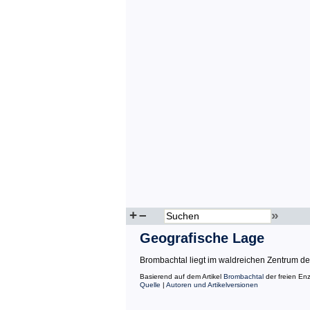
+
–
»
Geografische Lage
Brombachtal liegt im waldreichen Zentrum d
Basierend auf dem Artikel
Brombachtal
der freien En
Quelle
|
Autoren und Artikelversionen