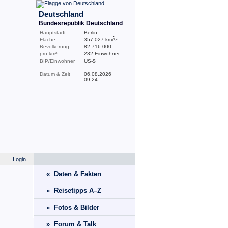
Deutschland
Bundesrepublik Deutschland
Hauptstadt
Berlin
Fläche
357.027 kmÂ²
Bevölkerung
82.716.000
pro km²
232 Einwohner
BIP/Einwohner
US-$
Datum & Zeit
06.08.2026
09:24
Login
« Daten & Fakten
» Reisetipps A–Z
» Fotos & Bilder
» Forum & Talk