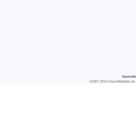
Startseite
©2007-2013 ReiseWeltAtla