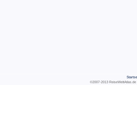
Startse
©2007-2013 ReiseWeltAtla