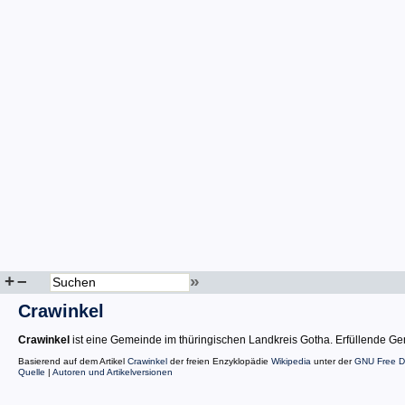
+
–
»
Crawinkel
Crawinkel
ist eine Gemeinde im thüringischen Landkreis Gotha. Erfüllende Gem
Basierend auf dem Artikel
Crawinkel
der freien Enzyklopädie
Wikipedia
unter der
GNU Free D
Quelle
|
Autoren und Artikelversionen