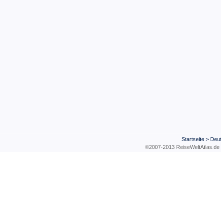
Startseite
>
Deu
©2007-2013 ReiseWeltAtla