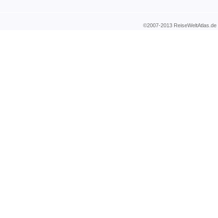
©2007-2013 ReiseWeltAtla