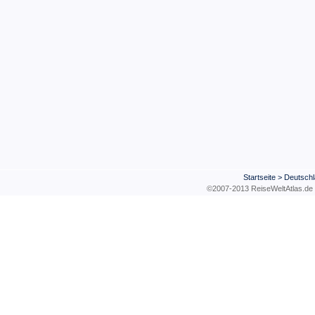
Startseite
>
Deutschl
©2007-2013 ReiseWeltAtla