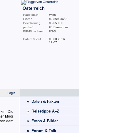
Österreich
Hauptstadt
Wien
Fläche
83.859 kmÂ²
Bevölkerung
8.205.000
pro km²
98 Einwohner
BIP/Einwohner
US-$
Datum & Zeit
08.08.2026
17:07
Login
« Daten & Fakten
» Reisetipps A–Z
 km. Die
mer Moor
» Fotos & Bilder
eben dem
» Forum & Talk