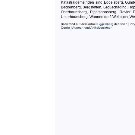
Katastralgemeinden sind Eggelsberg, Gunder
Beckenberg, Bergstetten, Großschäding, Höpf
Oberhaunsberg, Pippmannsberg, Revier E
Unterhaunsberg, Wannersdorf, Weilbuch, We
Basierend auf dem Artikel
Eggelsberg
der freien Enz
Quelle
|
Autoren und Artikelversionen