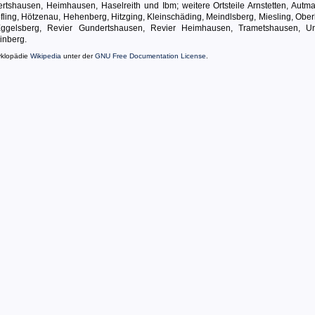
tshausen, Heimhausen, Haselreith und Ibm; weitere Ortsteile Arnstetten, Autma
ling, Hötzenau, Hehenberg, Hitzging, Kleinschäding, Meindlsberg, Miesling, Ober
ggelsberg, Revier Gundertshausen, Revier Heimhausen, Trametshausen, Un
inberg.
yklopädie
Wikipedia
unter der
GNU Free Documentation License
.