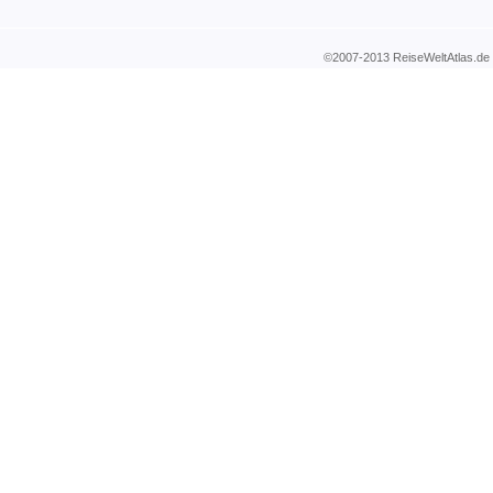
©2007-2013 ReiseWeltAtla