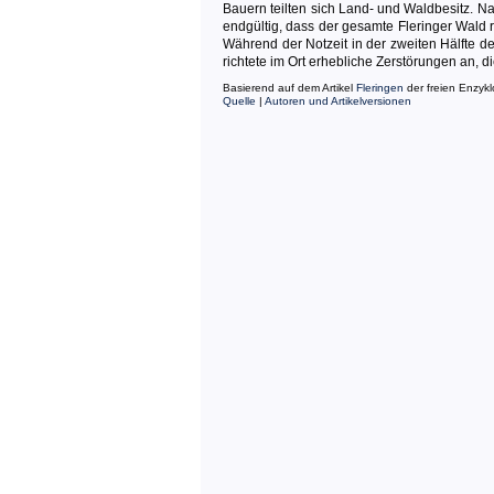
Bauern teilten sich Land- und Waldbesitz. 
endgültig, dass der gesamte Fleringer Wald
Während der Notzeit in der zweiten Hälfte d
richtete im Ort erhebliche Zerstörungen an, d
Basierend auf dem Artikel
Fleringen
der freien Enzyk
Quelle
|
Autoren und Artikelversionen