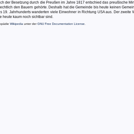
Nach der Besetzung durch die Preußen im Jahre 1817 entschied das preußische Min
 rechtlich den Bauern gehörte. Deshalb hat die Gemeinde bis heute keinen Gemei
es 19. Jahrhunderts wanderten viele Einwohner in Richtung USA aus. Der zweite W
ie heute kaum noch sichtbar sind.
lopädie
Wikipedia
unter der
GNU Free Documentation License
.