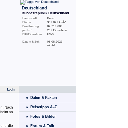
Deutschland
Bundesrepublik Deutschland
Hauptstadt
Berlin
Fläche
357.027 kmÂ²
Bevölkerung
82.716.000
pro km²
232 Einwohner
BIP/Einwohner
US-$
Datum & Zeit
08.08.2026
13:43
Login
« Daten & Fakten
» Reisetipps A–Z
nen. Nach
nsheim an
» Fotos & Bilder
 und die
» Forum & Talk