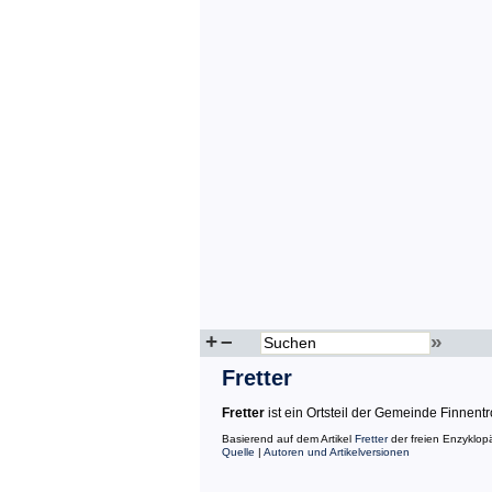
+
–
»
Fretter
Fretter
ist ein Ortsteil der Gemeinde Finnent
Basierend auf dem Artikel
Fretter
der freien Enzyklop
Quelle
|
Autoren und Artikelversionen