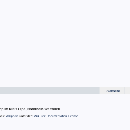
Startseite
rop im Kreis Olpe, Nordrhein-Westfalen.
ädie
Wikipedia
unter der
GNU Free Documentation License
.