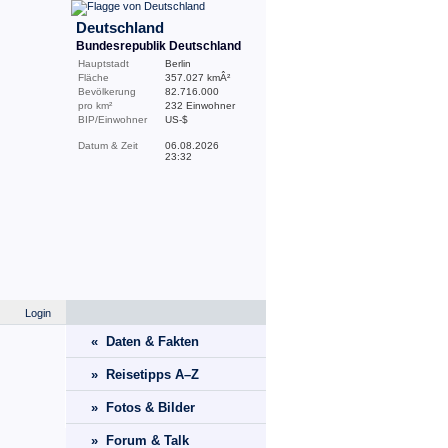
Deutschland
Bundesrepublik Deutschland
Hauptstadt
Berlin
Fläche
357.027 kmÂ²
Bevölkerung
82.716.000
pro km²
232 Einwohner
BIP/Einwohner
US-$
Datum & Zeit
06.08.2026
23:32
Login
« Daten & Fakten
» Reisetipps A–Z
» Fotos & Bilder
» Forum & Talk