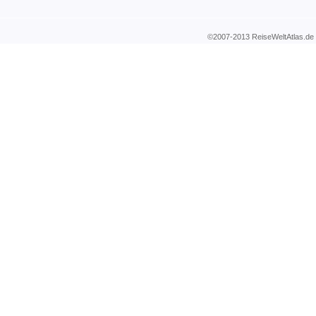
©2007-2013 ReiseWeltAtla