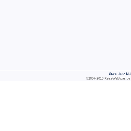
Startseite
>
Mal
©2007-2013 ReiseWeltAtla