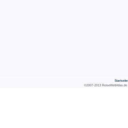
Startseite
©2007-2013 ReiseWeltAtla