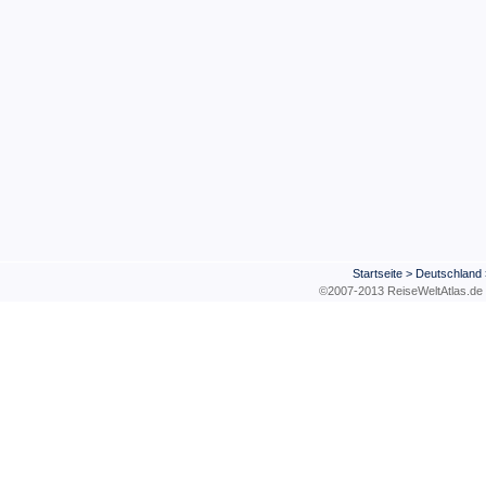
Startseite
>
Deutschland
©2007-2013 ReiseWeltAtla