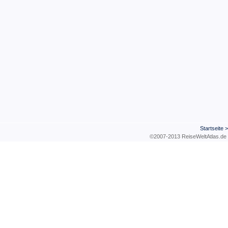
Startseite
©2007-2013 ReiseWeltAtla