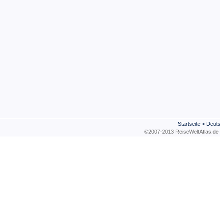
Startseite
>
Deuts
©2007-2013 ReiseWeltAtla