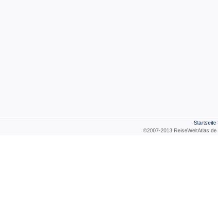
Startseite
©2007-2013 ReiseWeltAtla