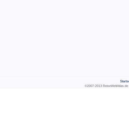
Starts
©2007-2013 ReiseWeltAtla