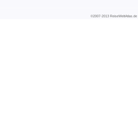
©2007-2013 ReiseWeltAtla