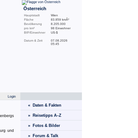
Österreich
Hauptstadt
Wien
Fläche
83.859 kmÂ²
Bevölkerung
8.205.000
pro km²
98 Einwohner
BIP/Einwohner
US-$
Datum & Zeit
07.08.2026
05:45
Login
« Daten & Fakten
» Reisetipps A–Z
menbergs
» Fotos & Bilder
Burg und
» Forum & Talk