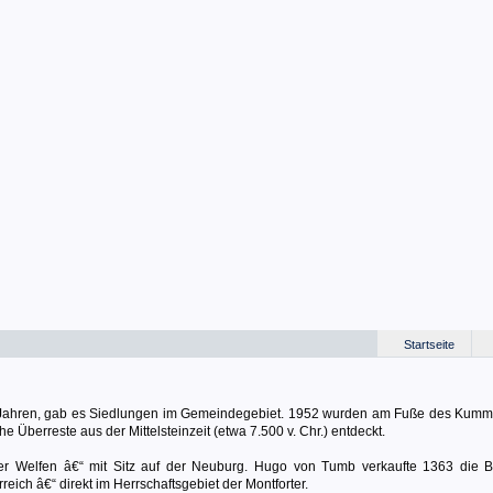
Startseite
.000 Jahren, gab es Siedlungen im Gemeindegebiet. 1952 wurden am Fuße des Kum
Überreste aus der Mittelsteinzeit (etwa 7.500 v. Chr.) entdeckt.
 der Welfen â€“ mit Sitz auf der Neuburg. Hugo von Tumb verkaufte 1363 die 
eich â€“ direkt im Herrschaftsgebiet der Montforter.