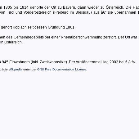
n 1805 bis 1814 gehörte der Ort zu Bayern, dann wieder zu Österreich. Die Ha
 von Tirol und Vorderösterreich (Freiburg im Breisgau) aus â€“ sie übernahmen 
 gehört Koblach seit dessen Gründung 1861.
en des Gemeindegebiets bei einer Rheinüberschwemmung zerstört. Der Ort war 
in Österreich.
45 Einwohnern (inkl. Zweitwohnsitze). Der Ausländeranteil lag 2002 bei 6,8 %.
opädie
Wikipedia
unter der
GNU Free Documentation License
.