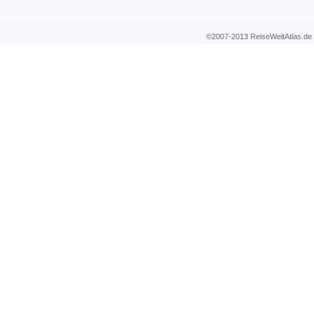
©2007-2013 ReiseWeltAtla