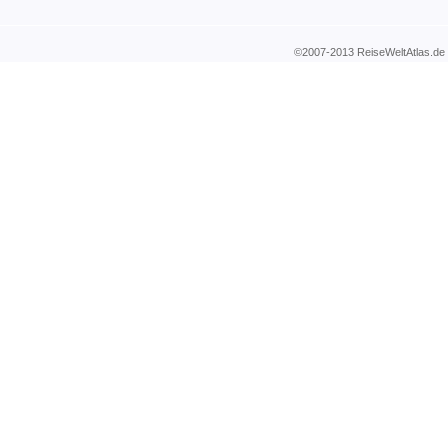
©2007-2013 ReiseWeltAtla