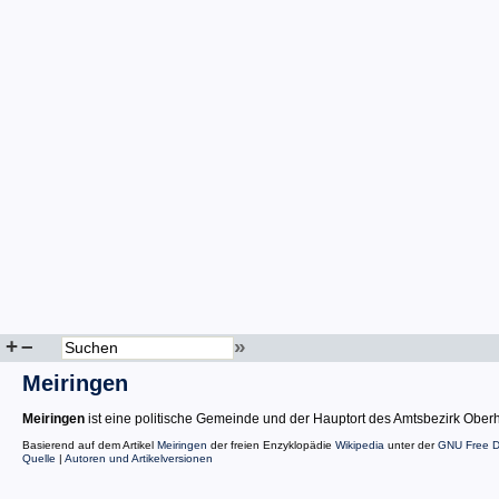
+
–
»
Meiringen
Meiringen
ist eine politische Gemeinde und der Hauptort des Amtsbezirk Oberh
Basierend auf dem Artikel
Meiringen
der freien Enzyklopädie
Wikipedia
unter der
GNU Free D
Quelle
|
Autoren und Artikelversionen