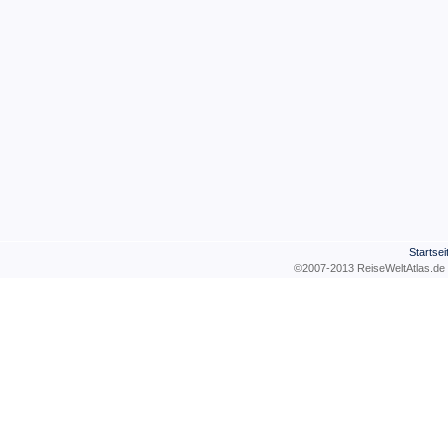
Startsei
©2007-2013 ReiseWeltAtla