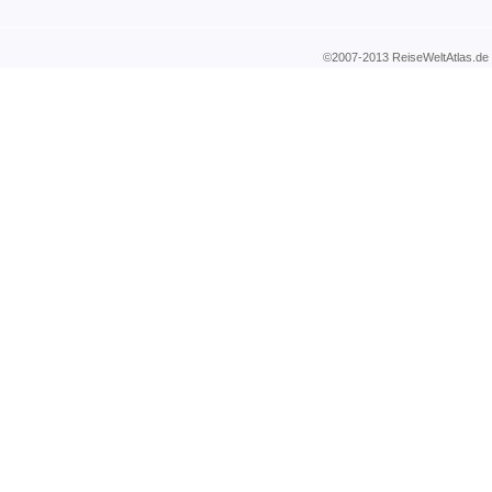
©2007-2013 ReiseWeltAtla