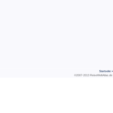
Startseite
©2007-2013 ReiseWeltAtla