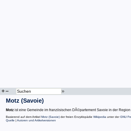
+
–
»
Motz (Savoie)
Motz
ist eine Gemeinde im französischen DÃ©partement Savoie in der Region
Basierend auf dem Artikel
Motz (Savoie)
der freien Enzyklopädie
Wikipedia
unter der
GNU Fre
Quelle
|
Autoren und Artikelversionen