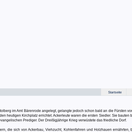
Startseite
tolberg im Amt Bärenrode angelegt, gelangte jedoch schon bald an die Fürsten von
n heutigen Kirchplatz errichtet. Ackerleute waren die ersten Siedler. Sie bauten 
vangelischen Prediger. Der Dreißigjährige Krieg verwüstete das friedliche Dorf.
n, die sich von Ackerbau, Viehzucht, Kohlenfahren und Holzhauen ernährten, be