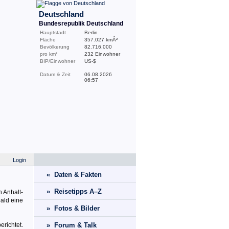
Deutschland
Bundesrepublik Deutschland
Hauptstadt
Berlin
Fläche
357.027 kmÂ²
Bevölkerung
82.716.000
pro km²
232 Einwohner
BIP/Einwohner
US-$
Datum & Zeit
06.08.2026
06:57
Login
« Daten & Fakten
» Reisetipps A–Z
 Anhalt-
bald eine
» Fotos & Bilder
richtet.
» Forum & Talk