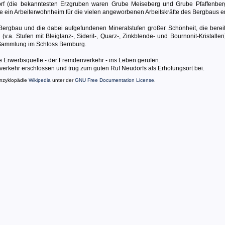
rf (die bekanntesten Erzgruben waren Grube Meiseberg und Grube Pfaffenber
de ein Arbeiterwohnheim für die vielen angeworbenen Arbeitskräfte des Bergbaus err
ergbau und die dabei aufgefundenen Mineralstufen großer Schönheit, die bereit
a. Stufen mit Bleiglanz-, Siderit-, Quarz-, Zinkblende- und Bournonit-Kristallen
n-Sammlung im Schloss Bernburg.
 Erwerbsquelle - der Fremdenverkehr - ins Leben gerufen.
erkehr erschlossen und trug zum guten Ruf Neudorfs als Erholungsort bei.
Enzyklopädie
Wikipedia
unter der
GNU Free Documentation License
.