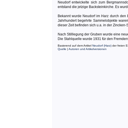
Neudorf entwickelte sich zum Bergmannsdo
entstand die jetzige Backsteinkirche. Es wur
Bekannt wurde Neudorf im Harz durch den B
Jahrhundert begehrte Sammelobjekte waren (v.
dieser Zeit befinden sich u.a. in der Zincke
Nach Stilllegung der Gruben wurde eine neue
Die Stahlquelle wurde 1931 für den Fremdenv
Basierend auf dem Artikel
Neudorf (Harz)
der freien 
Quelle
|
Autoren und Artikelversionen