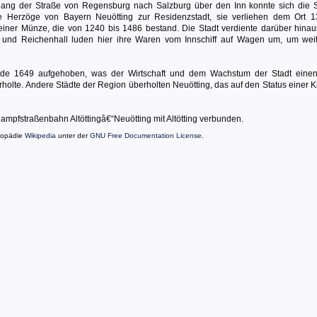
ang der Straße von Regensburg nach Salzburg über den Inn konnte sich die S
ie Herzöge von Bayern Neuötting zur Residenzstadt, sie verliehen dem Ort 
einer Münze, die von 1240 bis 1486 bestand. Die Stadt verdiente darüber hinau
in und Reichenhall luden hier ihre Waren vom Innschiff auf Wagen um, um wei
urde 1649 aufgehoben, was der Wirtschaft und dem Wachstum der Stadt eine
rholte. Andere Städte der Region überholten Neuötting, das auf den Status einer K
ampfstraßenbahn Altöttingâ€“Neuötting mit Altötting verbunden.
lopädie
Wikipedia
unter der
GNU Free Documentation License
.