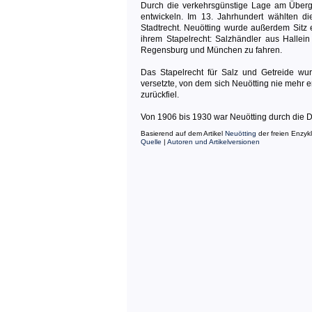
Durch die verkehrsgünstige Lage am Überg
entwickeln. Im 13. Jahrhundert wählten d
Stadtrecht. Neuötting wurde außerdem Sitz 
ihrem Stapelrecht: Salzhändler aus Halle
Regensburg und München zu fahren.
Das Stapelrecht für Salz und Getreide w
versetzte, von dem sich Neuötting nie mehr e
zurückfiel.
Von 1906 bis 1930 war Neuötting durch die D
Basierend auf dem Artikel
Neuötting
der freien Enzyk
Quelle
|
Autoren und Artikelversionen