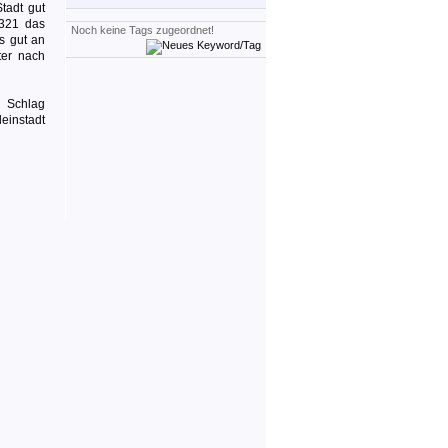
tadt gut
1321 das
Noch keine Tags zugeordnet!
s gut an
ter nach
n Schlag
leinstadt