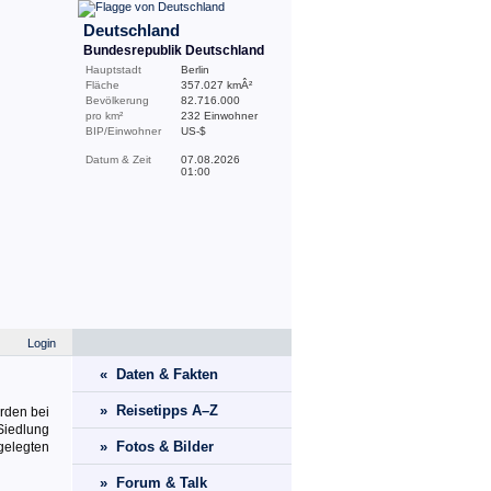
Deutschland
Bundesrepublik Deutschland
Hauptstadt
Berlin
Fläche
357.027 kmÂ²
Bevölkerung
82.716.000
pro km²
232 Einwohner
BIP/Einwohner
US-$
Datum & Zeit
07.08.2026
01:00
Login
« Daten & Fakten
» Reisetipps A–Z
urden bei
 Siedlung
» Fotos & Bilder
ngelegten
» Forum & Talk