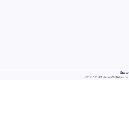
Starts
©2007-2013 ReiseWeltAtla