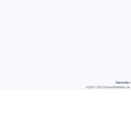
Startseite
©2007-2013 ReiseWeltAtla