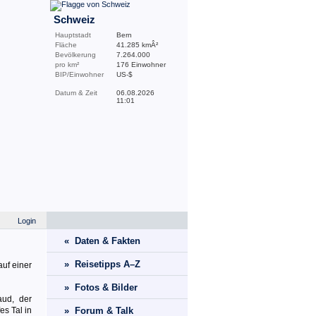
Schweiz
Hauptstadt
Bern
Fläche
41.285 kmÂ²
Bevölkerung
7.264.000
pro km²
176 Einwohner
BIP/Einwohner
US-$
Datum & Zeit
06.08.2026
11:01
Login
« Daten & Fakten
» Reisetipps A–Z
auf einer
» Fotos & Bilder
aud, der
es Tal in
» Forum & Talk