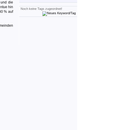
und die
entue hin
Noch keine Tags zugeordnet!
40 % auf
meinden