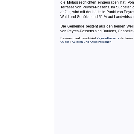
die Molasseschichten eingegraben hat. Von
Terrasse von Peyres-Possens. Im Südosten 
abfällt, wird mit der höchste Punkt von Pey
Wald und Gehölze und 51 % auf Landwirtscha
Die Gemeinde besteht aus den beiden Wei
von Peyres-Possens sind Boulens, Chapelle
Basierend auf dem Artikel
Peyres-Possens
der freien
Quelle
|
Autoren und Artikelversionen