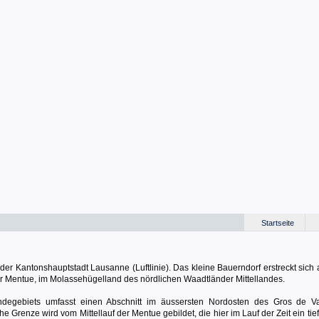
Startseite
 der Kantonshauptstadt Lausanne (Luftlinie). Das kleine Bauerndorf erstreckt sich 
der Mentue, im Molassehügelland des nördlichen Waadtländer Mittellandes.
degebiets umfasst einen Abschnitt im äussersten Nordosten des Gros de V
Grenze wird vom Mittellauf der Mentue gebildet, die hier im Lauf der Zeit ein tief