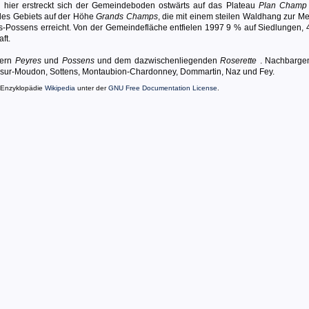
 hier erstreckt sich der Gemeindeboden ostwärts auf das Plateau
Plan Champ
des Gebiets auf der Höhe
Grands Champs
, die mit einem steilen Waldhang zur M
res-Possens erreicht. Von der Gemeindefläche entfielen 1997 9 % auf Siedlungen, 
ft.
lern
Peyres
und
Possens
und dem dazwischenliegenden
Roserette
. Nachbarge
-sur-Moudon, Sottens, Montaubion-Chardonney, Dommartin, Naz und Fey.
 Enzyklopädie
Wikipedia
unter der
GNU Free Documentation License
.