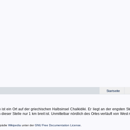
Startseite
) ist ein Ort auf der griechischen Halbsinsel Chalkidiki. Er liegt an der engsten S
dieser Stelle nur 1 km breit ist. Unmittelbar nördlich des Ortes verläuft von West
opädie
Wikipedia
unter der
GNU Free Documentation License
.