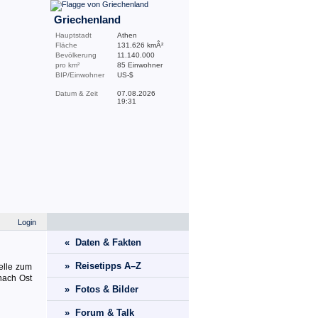
Griechenland
Hauptstadt
Athen
Fläche
131.626 kmÂ²
Bevölkerung
11.140.000
pro km²
85 Einwohner
BIP/Einwohner
US-$
Datum & Zeit
07.08.2026
19:31
Login
« Daten & Fakten
» Reisetipps A–Z
telle zum
 nach Ost
» Fotos & Bilder
» Forum & Talk