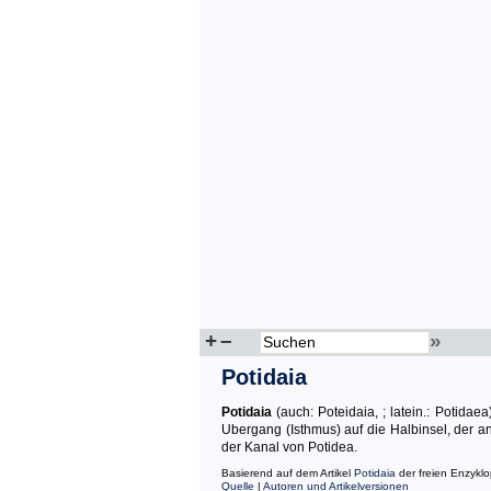
+
–
»
Potidaia
Potidaia
(auch: Poteidaia, ; latein.: Potidaea
Ubergang (Isthmus) auf die Halbinsel, der an 
der Kanal von Potidea.
Basierend auf dem Artikel
Potidaia
der freien Enzykl
Quelle
|
Autoren und Artikelversionen